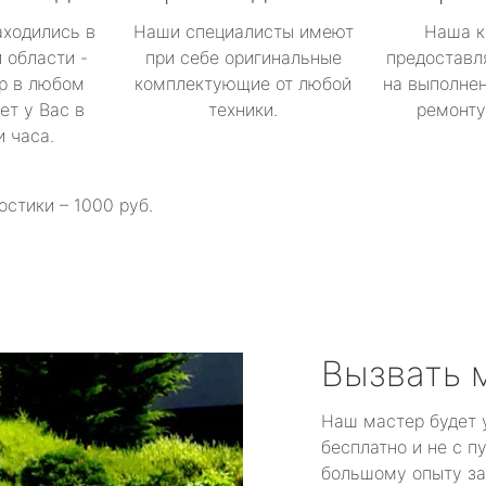
аходились в
Наши специалисты имеют
Наша к
 области -
при себе оригинальные
предоставл
р в любом
комплектующие от любой
на выполнен
ет у Вас в
техники.
ремонту 
и часа.
остики – 1000 руб.
Вызвать 
Наш мастер будет 
бесплатно и не с п
большому опыту за