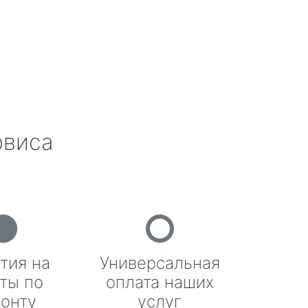
рвиса
тия на
Универсальная
ты по
оплата наших
онту
услуг