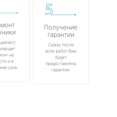
монт
Получение
хники
гарантии
циалист
Сразу после
изводит
всех работ Вам
монт на
будет
сте и в
предоставлена
кий срок.
гарантия.