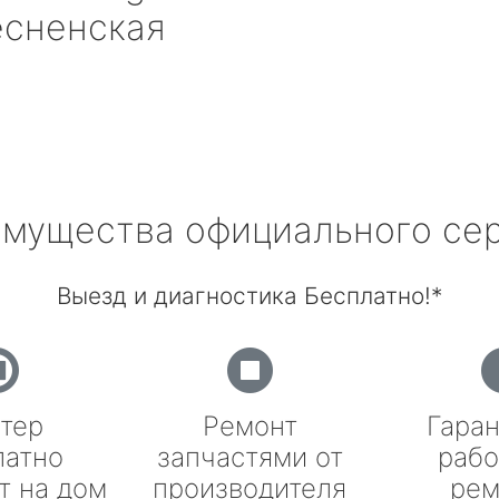
есненская
мущества официального се
Выезд и диагностика Бесплатно!*
тер
Ремонт
Гаран
латно
запчастями от
рабо
т на дом
производителя
рем