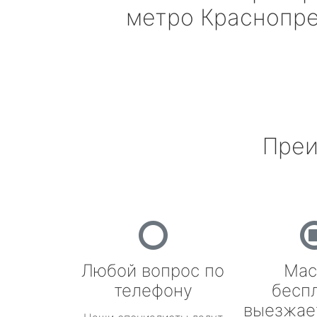
метро Краснопр
Преи
Любой вопрос по
Мас
телефону
бесп
выезжае