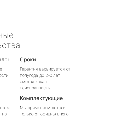
ные
ьства
алон
Сроки
е
Гарантия варьируется от
ости
полугода до 2-х лет
смотря какая
неисправность.
Комплектующие
онтом
Мы применяем детали
тно
только от официального