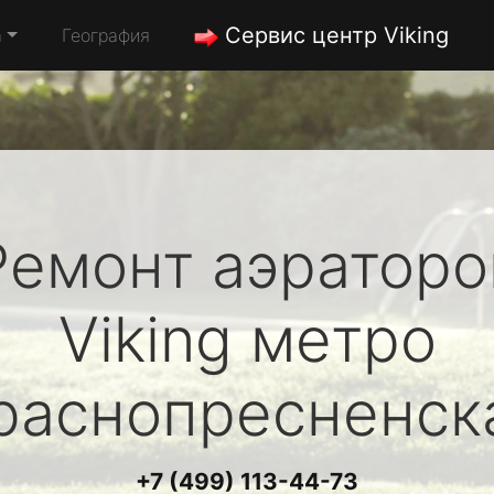
Сервис центр Viking
а
География
Ремонт аэраторо
Viking
метро
раснопресненск
+7 (499) 113-44-73