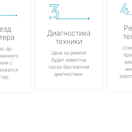
Ре
езд
Диагностика
те
тера
техники
Спе
ас до
Цена за ремонт
про
ованного
будет известна
ре
ени с
после бесплатной
ме
вяжется
диагностики.
корот
тер.