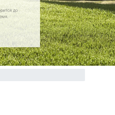
рется до
емя.