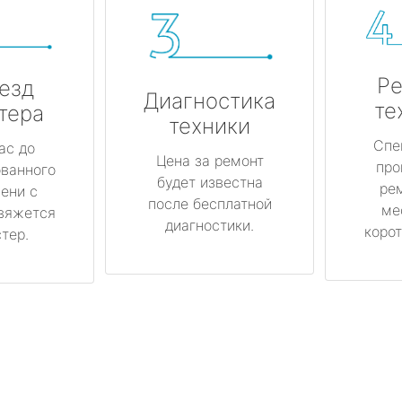
Ре
езд
Диагностика
те
тера
техники
Спе
ас до
Цена за ремонт
про
ованного
будет известна
ре
ени с
после бесплатной
ме
вяжется
диагностики.
корот
тер.