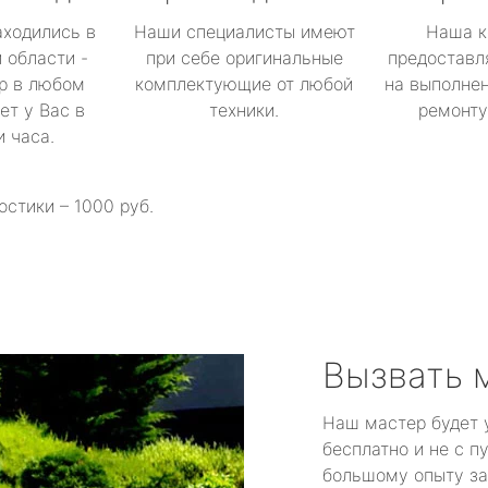
аходились в
Наши специалисты имеют
Наша к
 области -
при себе оригинальные
предоставл
р в любом
комплектующие от любой
на выполнен
ет у Вас в
техники.
ремонту 
и часа.
остики – 1000 руб.
Вызвать 
Наш мастер будет 
бесплатно и не с п
большому опыту за