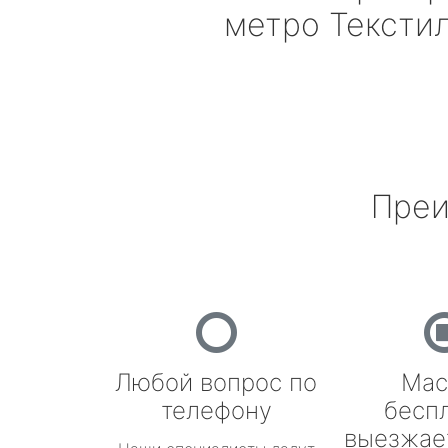
метро Тексти
Преи
Любой вопрос по
Мас
телефону
бесп
выезжае