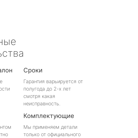
ные
ьства
алон
Сроки
е
Гарантия варьируется от
ости
полугода до 2-х лет
смотря какая
неисправность.
Комплектующие
онтом
Мы применяем детали
тно
только от официального