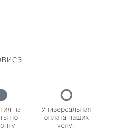
рвиса
тия на
Универсальная
ты по
оплата наших
онту
услуг