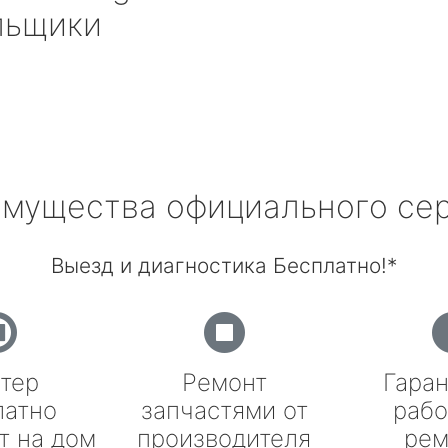
льщики
мущества официального се
Выезд и диагностика Бесплатно!*
тер
Ремонт
Гаран
латно
запчастями от
рабо
т на дом
производителя
рем