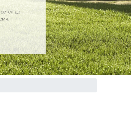
рется до
емя.