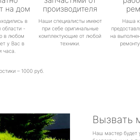
латно
запчастями от
рабо
т на дом
производителя
рем
аходились в
Наши специалисты имеют
Наша к
 области -
при себе оригинальные
предоставл
р в любом
комплектующие от любой
на выполнен
ет у Вас в
техники.
ремонту 
и часа.
остики – 1000 руб.
Вызвать 
Наш мастер будет 