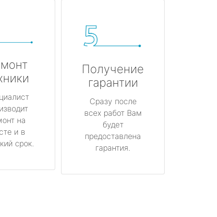
монт
Получение
хники
гарантии
циалист
Сразу после
изводит
всех работ Вам
монт на
будет
сте и в
предоставлена
кий срок.
гарантия.