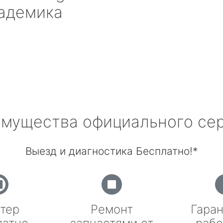
кадемика
мущества официального се
Выезд и диагностика Бесплатно!*
тер
Ремонт
Гаран