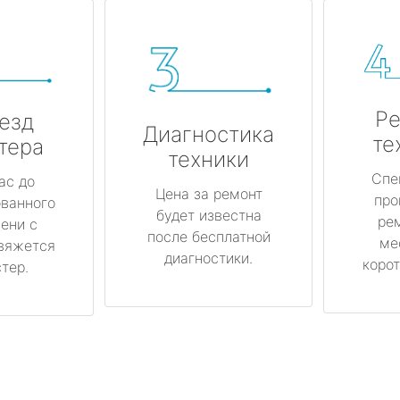
Ре
езд
Диагностика
те
тера
техники
Спе
ас до
Цена за ремонт
про
ованного
будет известна
ре
ени с
после бесплатной
ме
вяжется
диагностики.
корот
тер.