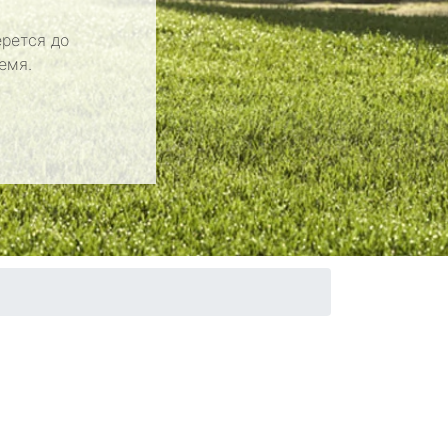
рется до
емя.