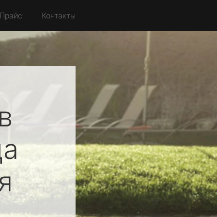
Прайс
Контакты
в
ца
я