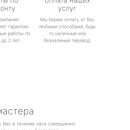
ты по
оплата наших
онту
услуг
омпания
Мы берем оплату от Вас
яет гарантию
любыми способами, будь
ые работы по
то наличный или
до 2 лет.
безналиный перевод.
мастера
у Вас в течении часа совершенно