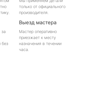
онтом
Мы применяем детали
тно
только от официального
тику.
производителя.
Выезд мастера
 за
Мастер оперативно
приезжает к месту
 без
назначения в течении
часа.