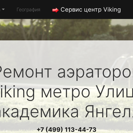
Сервис центр Viking
а
География
Ремонт аэраторо
iking
метро Ули
академика Янгел
+7 (499) 113-44-73