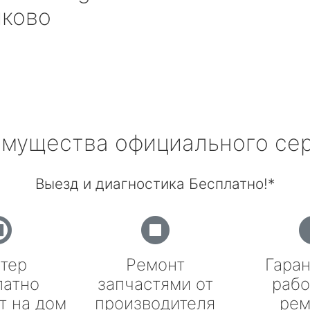
иково
мущества официального се
Выезд и диагностика Бесплатно!*
тер
Ремонт
Гаран
латно
запчастями от
рабо
т на дом
производителя
рем