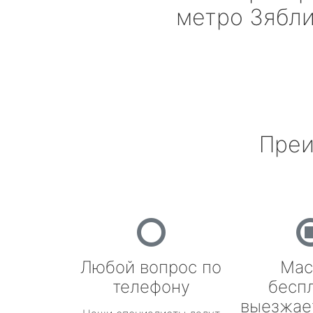
метро Зябл
Преи
Любой вопрос по
Мас
телефону
бесп
выезжае