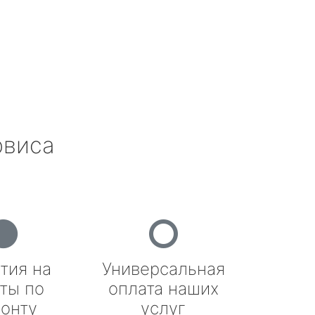
рвиса
тия на
Универсальная
ты по
оплата наших
онту
услуг