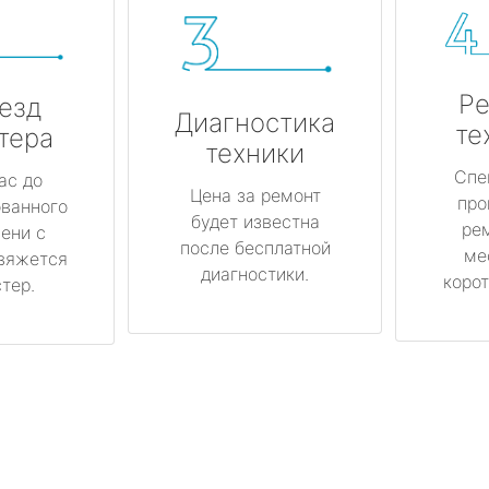
Ре
езд
Диагностика
те
тера
техники
Спе
ас до
Цена за ремонт
про
ованного
будет известна
ре
ени с
после бесплатной
ме
вяжется
диагностики.
корот
тер.