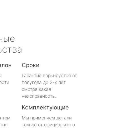
ные
ьства
алон
Сроки
е
Гарантия варьируется от
ости
полугода до 2-х лет
смотря какая
неисправность.
Комплектующие
онтом
Мы применяем детали
тно
только от официального