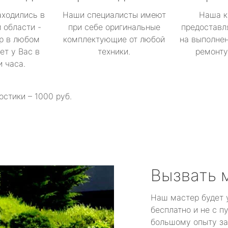
аходились в
Наши специалисты имеют
Наша к
 области -
при себе оригинальные
предоставл
р в любом
комплектующие от любой
на выполнен
ет у Вас в
техники.
ремонту 
и часа.
остики – 1000 руб.
Вызвать 
Наш мастер будет 
бесплатно и не с п
большому опыту за