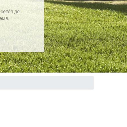
рется до
емя.