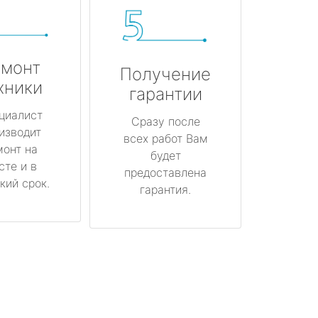
монт
Получение
хники
гарантии
циалист
Сразу после
изводит
всех работ Вам
монт на
будет
сте и в
предоставлена
кий срок.
гарантия.